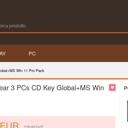
AY
PC
Global+MS Win 11 Pro Pack
 Year 3 PCs CD Key Global+MS Win
P
EUR
118.49
EUR