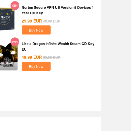
-48%
Norton Secure VPN US Version 5 Devices 1
Year CD Key
25.99
EUR
49.99
EUR
Buy Now
-29%
Like a Dragon Infinite Wealth Steam CD Key
EU
49.99
EUR
69.99
EUR
Buy Now