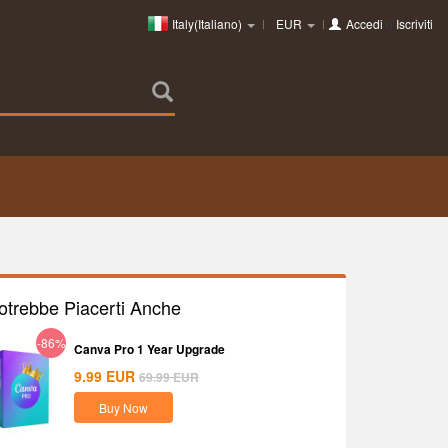
Italy(Italiano)
EUR
Accedi
o
Iscriviti
otrebbe Piacerti Anche
-86%
Canva Pro 1 Year Upgrade
9.99
EUR
69.99
EUR
Buy Now