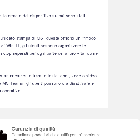
attaforma o dal dispositivo su cui sono stati
omunicato stampa di MS, queste offrono un ""modo
di Win 11, gli utenti possono organizzare le
sktop separati per ogni parte della loro vita, come
istantaneamente tramite testo, chat, voce o video
te MS Teams, gli utenti possono ora disattivare e
a operativo.
Garanzia di qualità
Garantiamo prodotti di alta qualità per un'esperienza