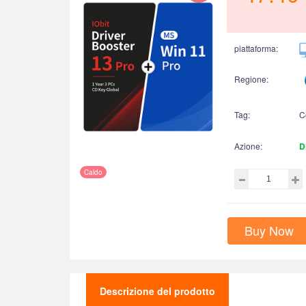
piattaforma:
Regione:
Tag:
C
Azione:
D
Caldo
Buy Now
Descrizione del prodotto