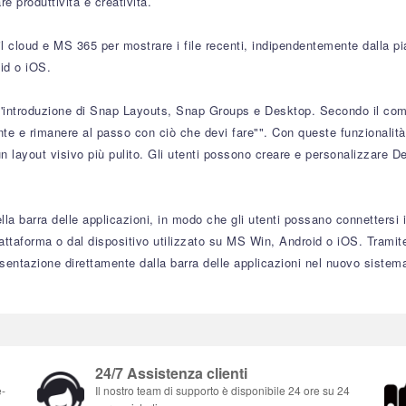
e produttività e creatività.
 il cloud e MS 365 per mostrare i file recenti, indipendentemente dalla pi
oid o iOS.
 l'introduzione di Snap Layouts, Snap Groups e Desktop. Secondo il c
e e rimanere al passo con ciò che devi fare"". Con queste funzionalità 
n layout visivo più pulito. Gli utenti possono creare e personalizzare De
a barra delle applicazioni, in modo che gli utenti possano connettersi 
iattaforma o dal dispositivo utilizzato su MS Win, Android o iOS. Trami
esentazione direttamente dalla barra delle applicazioni nel nuovo sistem
24/7 Assistenza clienti
e-
Il nostro team di supporto è disponibile 24 ore su 24