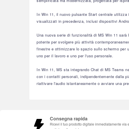
semplificata ma modernizzata, progettata per ispirar
In Win 11, il nuovo pulsante Start centrale utilizza
visualizzati in precedenza, inclusi dispositivi Andr
Una nuova serie di funzionalità di MS Win 11 sarà
potente per svolgere più attività contemporaneament
finestre e ottimizzare lo spazio sullo schermo per u
uno per il lavoro e uno per l'uso personale.
In Win 11, MS sta integrando Chat di MS Teams nell
con i contatti personali, indipendentemente dalla p
riattivare l'audio istantaneamente o avviare una pr
Consegna rapida
Ricevi il tuo prodotto digitale immediatamente via 