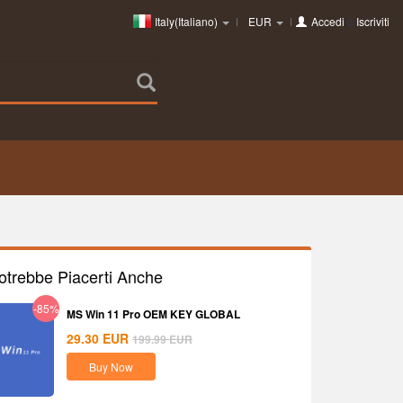
Italy(Italiano)
EUR
Accedi
o
Iscriviti
otrebbe Piacerti Anche
-85%
MS Win 11 Pro OEM KEY GLOBAL
29.30
EUR
199.99
EUR
Buy Now