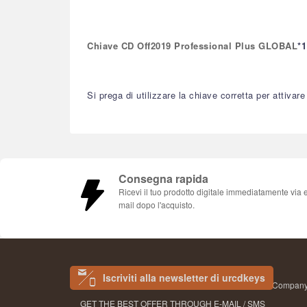
Chiave CD Off2019 Professional Plus GLOBAL
*1
Si prega di utilizzare la chiave corretta per attivare
Consegna rapida
Ricevi il tuo prodotto digitale immediatamente via 
mail dopo l'acquisto.
Iscriviti alla newsletter di urcdkeys
Company 
GET THE BEST OFFER THROUGH E-MAIL / SMS