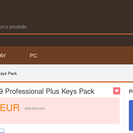
AY
PC
Keys Pack
Professional Plus Keys Pack
P
EUR
695.00
EUR