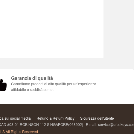
Garanzia di qualità
Garantiamo prodotti di alta qualità per un'esperienza
affidabile e soddisfacente.
ica sui social media
Refund & Return Policy
Sicurezza dell'utente
 #03-01 ROBINSON 112 SINGAPORE(068902) E-mail: service@urcdkeys.c
LS All Rights Reserved