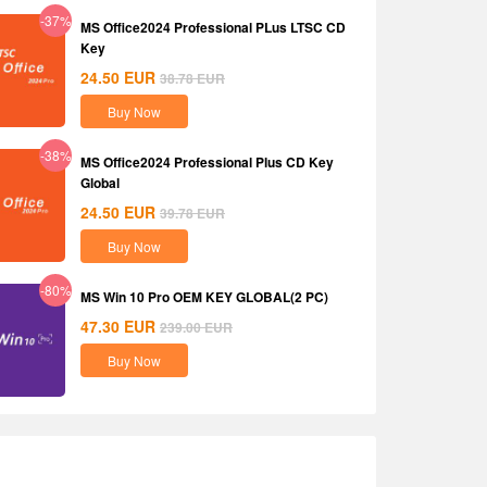
-37%
MS Office2024 Professional PLus LTSC CD
Key
24.50
EUR
38.78
EUR
Buy Now
-38%
MS Office2024 Professional Plus CD Key
Global
24.50
EUR
39.78
EUR
Buy Now
-80%
MS Win 10 Pro OEM KEY GLOBAL(2 PC)
47.30
EUR
239.00
EUR
Buy Now