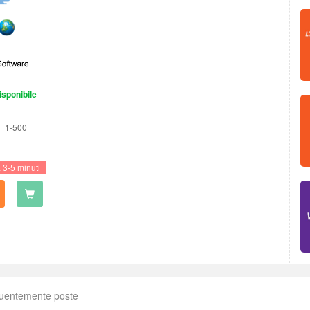
isponibile
1-500
3-5 minuti
uentemente poste