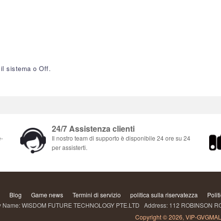
 il sistema o Off.
24/7 Assistenza clienti
e-
Il nostro team di supporto è disponibile 24 ore su 24
per assisterti.
Blog
Game news
Termini di servizio
politica sulla riservatezza
Polit
Name: WISDOM FUTURE TECHNOLOGY PTE.LTD Address: 112 ROBINSON ROAD
Copyright © 2026, VIP-GVGMAL